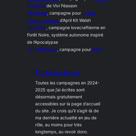
et d’Acier
de Vivi Féasson
Myriapolis
, campagne pour
Thirsty
Sword Lesbians
d’April Kit Walsh
Nebeltahl
, campagne lovecraftienne en
Forêt Noire, système autonome inspiré
de l’Apocalypse
La Forêt Rouge
, campagne pour
Root
Promesse tenue
Toutes les campagnes en 2024-
2025 que j’ai écrites sont
désormais gratuitement
accessibles sur la page d’accueil
du site. Je crois qu’il s’agit-là de
ma dernière actualité en jeu de
rôle, au moins pour très
longtemps, au revoir donc.