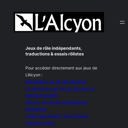
Aller
au
contenu
Jeux de rôle indépendants,
traductions & essais rôlistes
Pour accéder directement aux jeux de
L’Alcyon :
Monostatos
, jeu de rôle héroïque
La Saveur du ciel, jeu de rôle pour se
mettre en appétit
Sphynx, jeu de rôle d’archéologie
fantastique
Jardins des esprits, jeu de rôle de
guérison à deux