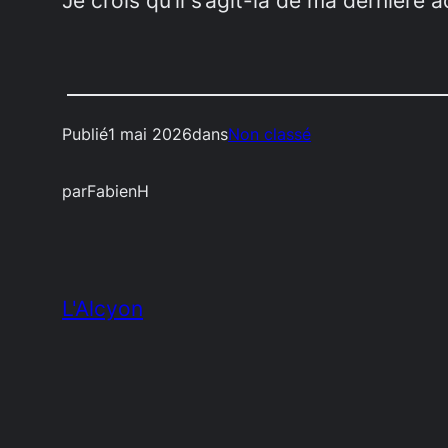
Je crois qu’il s’agit-là de ma dernière 
Publié
1 mai 2026
dans
Non classé
par
FabienH
L'Alcyon